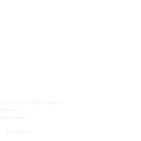
cargador (para una operacion de hasta
lla tactil a color con conexion
ara controladora
oladora
 para la controladora con modulo
ladora
arbon de 2.5 m para Rover
ara baston de Rover
n nuestras oficinas
s YA INCLUYEN el 16% del IVA
xicanos y
n
previo aviso
Aceptamos