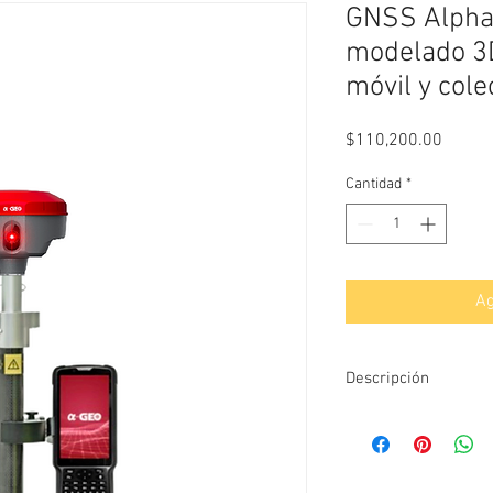
GNSS Alpha-
modelado 3D
móvil y cole
Precio
$110,200.00
Cantidad
*
Ag
Descripción
GNSS marca Alpha-geo 
modalidades de operac
con precision de 8 mm
precision de 2.5mm +