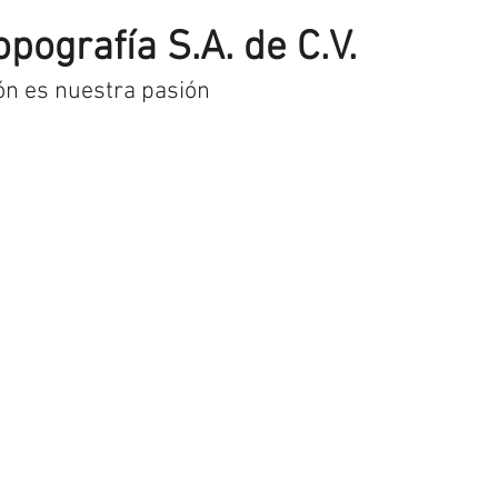
opografía S.A. de C.V.
ón es nuestra pasión
uctos
Pago y envío
Contacto
Museo