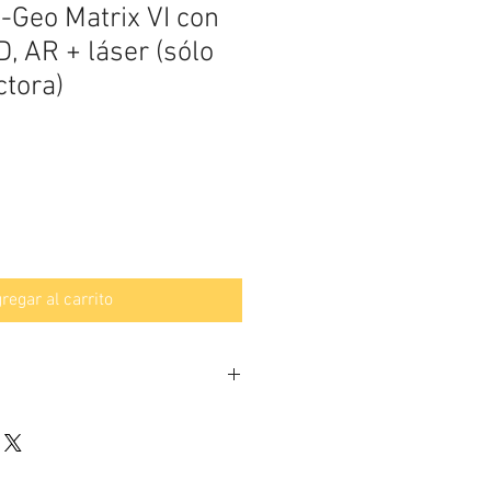
Geo Matrix VI con
, AR + láser (sólo
ctora)
regar al carrito
modelo Matrix VI ofrece diferentes
ion: medicion en tiempo real (RTK)
 + 1ppm RMS, medicion estatica con
 1ppm RMS, acceso a sistemas CORS a