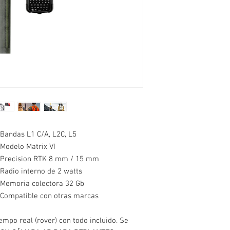
traves de tarjeta SIM (
realizar replanteo de 
medicion, el sistema e
o existentes en forma 
estatico como en modo 
equipos de medicion op
entre los puntos de me
significativamente la 
transversales pueden 
hacer inicializaciones 
El sistema cuenta con 
GPS, GLONASS, GALIL
andas L1 C/A, L2C, L5
obtener precision mil
odelo Matrix VI
topograficos, hidrograf
recision RTK 8 mm / 15 mm
coordenadas como elev
adio interno de 2 watts
recibir datos de correc
celular (GPRS)
emoria colectora 32 Gb
El equipo comprende:
ompatible con otras marcas
1 Receptor Rover con 
Base tambien)
empo real (rover) con todo incluido. Se
1 Estuche para Rover 