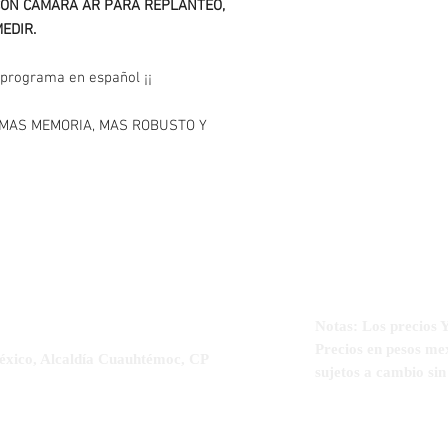
CON CÁMARA AR PARA REPLANTEO,
1 Bateria interna con 
EDIR.
15 horas)
1 Controladora de panta
bluetooth y en español
y programa en español ¡¡
1 Cable para PC/USB p
1 Cargador para contr
, MAS MEMORIA, MAS ROBUSTO Y
1 Software en español
GNSS activado
1 Soporte para contro
1 Baston de fibra de c
1 Bipode de aluminio p
1 Curso de operacion e
3 años de garantía
Notas: Los precio
Precios en pesos me
éxico, Alcaldía Cuauhtémoc, CP
sujetos a cambio si
5-5564-3329