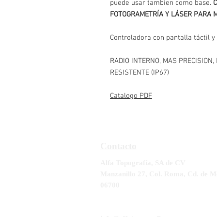
puede usar tambien como base.
FOTOGRAMETRÍA Y LÁSER PARA M
Controladora con pantalla táctil 
RADIO INTERNO, MAS PRECISION
RESISTENTE (IP67)
Catalogo PDF
Contacto
Alfa Topografía, SA de CV
Manzanillo 27, Col. Roma, Cd. de M
06700
Tel:
55-5564-3300, 55-5564-3309,
5
RFC ATO-990428-UE8