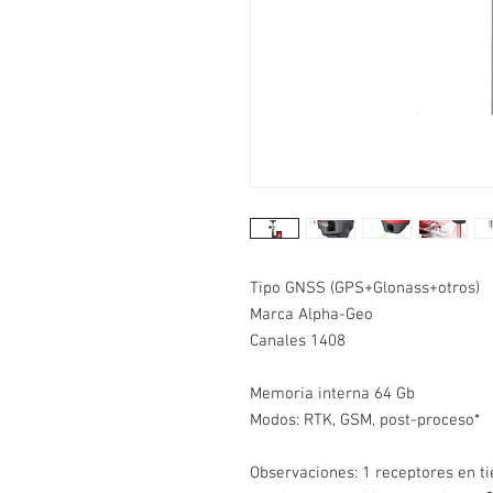
Tipo GNSS (GPS+Glonass+otros)
B
Marca Alpha-Geo
M
Canales 1408
P
R
Memoria interna 64 Gb
M
Modos: RTK, GSM, post-proceso*
C
Observaciones: 1 receptores en ti