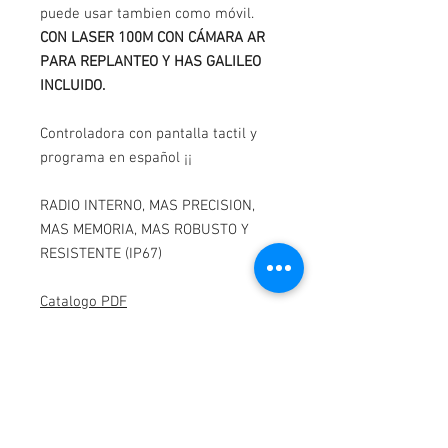
puede usar tambien como móvil.
CON LASER 100M CON CÁMARA AR
PARA REPLANTEO Y HAS GALILEO
INCLUIDO.
Controladora con pantalla tactil y
programa en español ¡¡
RADIO INTERNO, MAS PRECISION,
MAS MEMORIA, MAS ROBUSTO Y
RESISTENTE (IP67)
Catalogo PDF
Descripción
GNSS marca GeoMex modelo MAGIC
LÁSER ofrece diferentes modalidades de
operacion: medicion en tiempo real