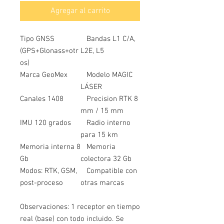
Agregar al carrito
Tipo GNSS
Bandas L1 C/A,
(GPS+Glonass+otr
L2E, L5
os)
Marca GeoMex
Modelo MAGIC
LÁSER
Canales 1408
Precision RTK 8
mm / 15 mm
IMU 120 grados
Radio interno
para 15 km
Memoria interna 8
Memoria
Gb
colectora 32 Gb
Modos: RTK, GSM,
Compatible con
post-proceso
otras marcas
Observaciones: 1 receptor en tiempo
real (base) con todo incluido. Se