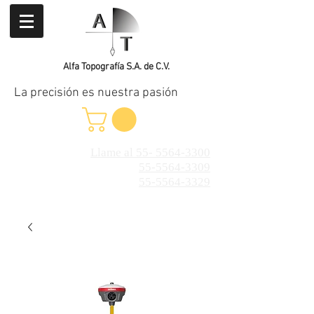
Alfa Topografía S.A. de C.V.
La precisión es nuestra pasión
Llame al 55- 5564-3300
55-5564-3309
55-5564-3329