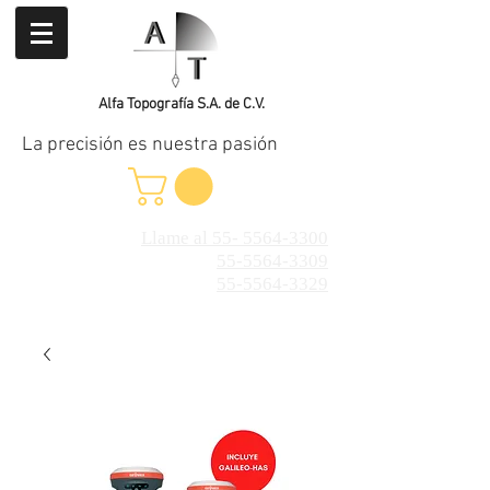
Alfa Topografía S.A. de C.V.
La precisión es nuestra pasión
Llame al 55- 5564-3300
55-5564-3309
55-5564-3329