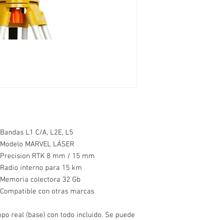
levantamiento hidromet
ecosonda digital SDE-28
realizar replanteo de 
medicion, el sistema e
o existentes en forma 
estatico como en modo 
equipos de medicion op
entre los puntos de me
significativamente la 
transversales pueden 
hacer inicializaciones 
El sistema cuenta con 
GPS, GLONASS, GALIL
andas L1 C/A, L2E, L5
obtener precision mil
odelo MARVEL LÁSER
topograficos, hidrograf
recision RTK 8 mm / 15 mm
coordenadas como elev
adio interno para 15 km
recibir datos de correc
emoria colectora 32 Gb
celular (GPRS)
El equipo comprende:
ompatible con otras marcas
1 Receptor Base con 
1 Estuche para Base y
po real (base) con todo incluido. Se puede