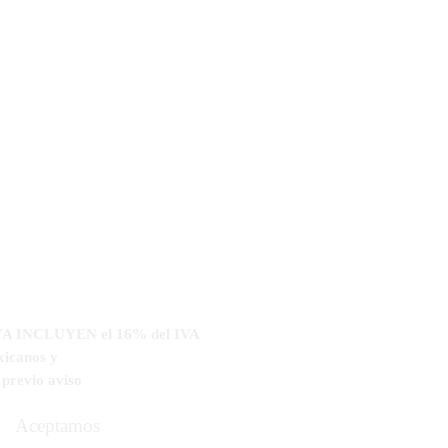
cargador (para una operacion de hasta
watts
ara Base
daptador rotativo
n nuestras oficinas
s YA INCLUYEN el 16% del IVA
xicanos y
n
previo aviso
Aceptamos