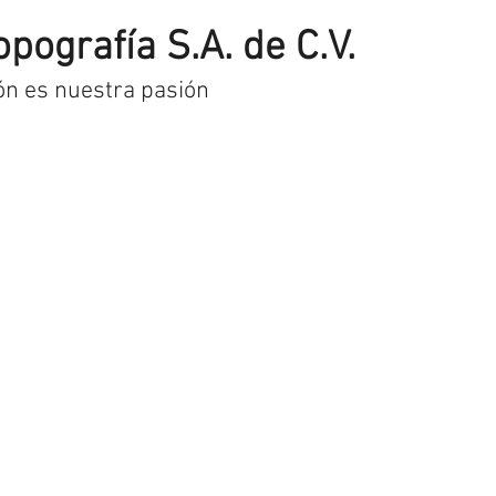
opografía S.A. de C.V.
ón es nuestra pasión
uctos
Pago y envío
Contacto
Museo