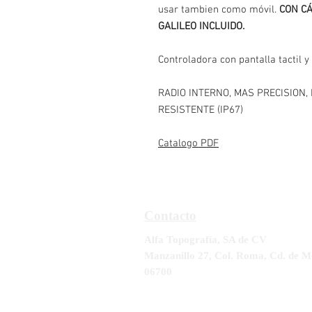
usar tambien como móvil.
CON C
GALILEO INCLUIDO.
Controladora con pantalla tactil 
RADIO INTERNO, MAS PRECISION
RESISTENTE (IP67)
Catalogo PDF
Contacto
Alfa Topografía, SA de CV
Manzanillo 27, Col. Roma, Cd. de M
06700
Tel:
55-5564-3300, 55-5564-3309,
5
RFC ATO-990428-UE8