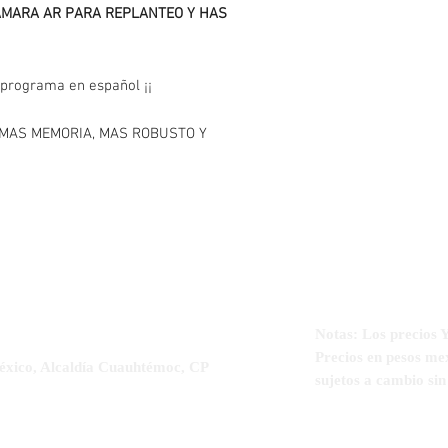
1 Bateria interna con 
ÁMARA AR PARA REPLANTEO Y HAS
15 horas)
1 Radio externo de 25 
1 Antena de radio
y programa en español ¡¡
1 Tripie de aluminio p
1 Base nivelante con a
1 Curso de operacion e
, MAS MEMORIA, MAS ROBUSTO Y
3 años de garantía
Notas: Los precio
Precios en pesos me
éxico, Alcaldía Cuauhtémoc, CP
sujetos a cambio si
5-5564-3329