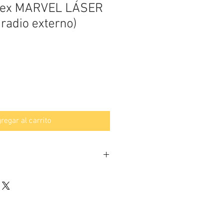
ex MARVEL LÁSER
 radio externo)
regar al carrito
modelo MARVEL LÁSER ofrece
s de operacion: medicion en tiempo
ion de 8 mm + 1ppm RMS, medicion
n de 2.5mm + 1ppm RMS, acceso a
 de tarjeta SIM (GPRS),