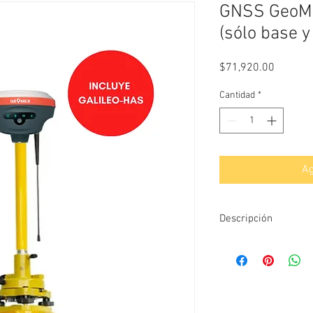
GNSS GeoM
(sólo base y
Precio
$71,920.00
Cantidad
*
Ag
Descripción
GNSS marca GeoMex 
diferentes modalidade
real (RTK) con precis
estatica con precisio
sistemas CORS a traves