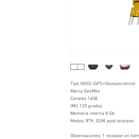
Tipo GNSS (GPS+Glonass+otros)
B
Marca GeoMex
M
Canales 1408
P
IMU 120 grados
R
Memoria interna 8 Gb
M
Modos: RTK, GSM, post-proceso
C
Observaciones: 1 receptor en tiem