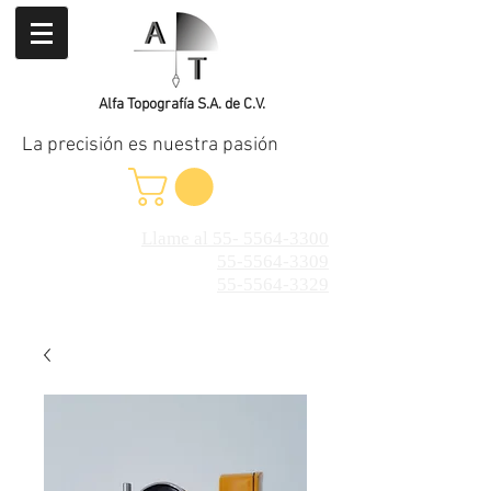
Alfa Topografía S.A. de C.V.
La precisión es nuestra pasión
Llame al 55- 5564-3300
55-5564-3309
55-5564-3329