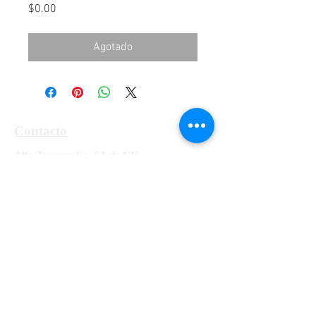
Precio
$0.00
Agotado
Contacto
Alfa Topografía, SA de CV
Manzanillo 27, Col. Roma, Cd. de México,
Alcaldía Cuauhtémoc, CP 06700
Tel:
55-5564-3300, 55-5564-3309,
55-
5564-3329
RFC ATO-990428-UE8
info@alfatopografia.com