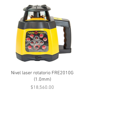
Vista rápida
Nivel laser rotatorio FRE2010G
(1.0mm)
Precio
$18,560.00