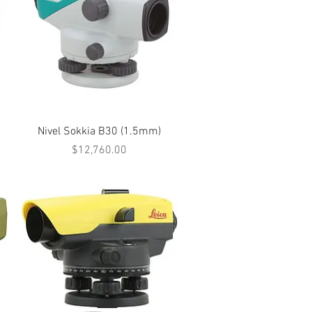
Vista rápida
Nivel Sokkia B30 (1.5mm)
Precio
$12,760.00