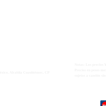
Notas: Los precio
Precios en pesos me
éxico, Alcaldía Cuauhtémoc, CP
sujetos a cambio si
5-5564-3329