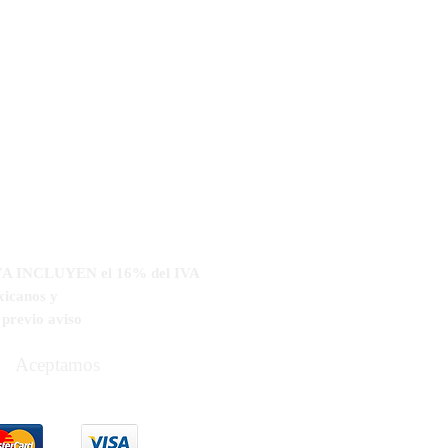
s YA INCLUYEN el 16% del IVA
xicanos y
n
previo aviso
Aceptamos