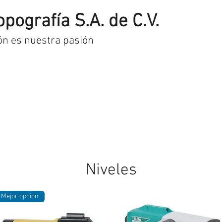
opografía S.A. de C.V.
ón es nuestra pasión
uctos
Pago y envío
Contacto
Museo
Niveles
Mejor opcion