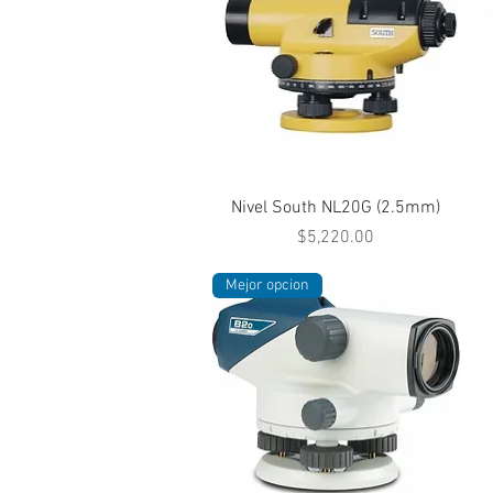
Vista rápida
Nivel South NL20G (2.5mm)
Precio
$5,220.00
Mejor opcion