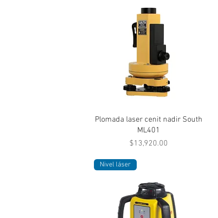
Vista rápida
Plomada laser cenit nadir South
ML401
Precio
$13,920.00
Nivel láser