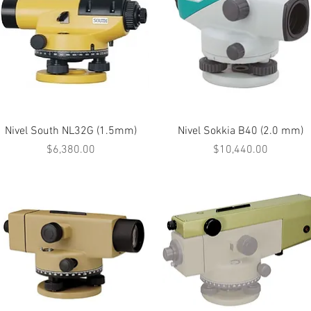
Vista rápida
Vista rápida
Nivel South NL32G (1.5mm)
Nivel Sokkia B40 (2.0 mm)
Precio
Precio
$6,380.00
$10,440.00