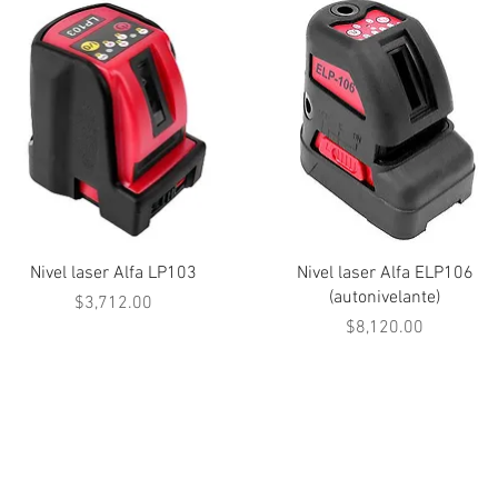
Vista rápida
Vista rápida
Nivel laser Alfa LP103
Nivel laser Alfa ELP106
(autonivelante)
Precio
$3,712.00
Precio
$8,120.00