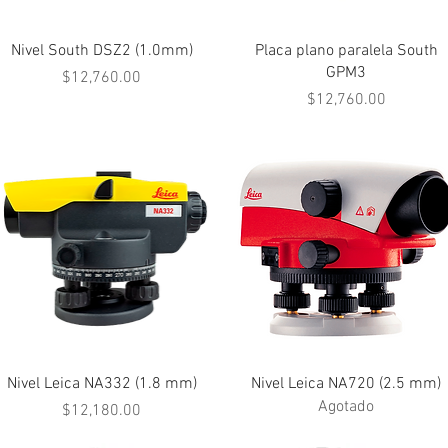
Vista rápida
Vista rápida
Nivel South DSZ2 (1.0mm)
Placa plano paralela South
GPM3
Precio
$12,760.00
Precio
$12,760.00
Vista rápida
Vista rápida
Nivel Leica NA332 (1.8 mm)
Nivel Leica NA720 (2.5 mm)
Agotado
Precio
$12,180.00