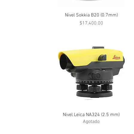
Vista rápida
Nivel Sokkia B20 (0.7mm)
Precio
$17,400.00
Vista rápida
Nivel Leica NA324 (2.5 mm)
Agotado