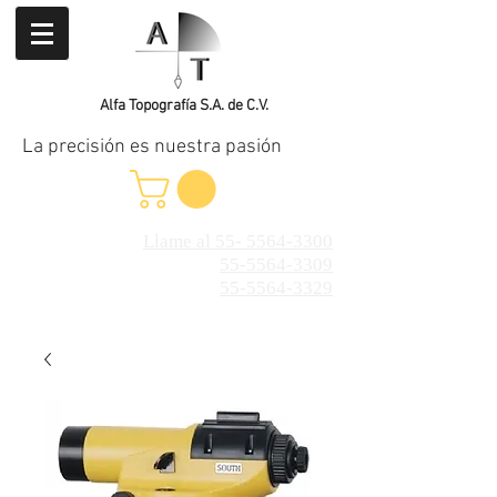
Alfa Topografía S.A. de C.V.
La precisión es nuestra pasión
Llame al 55- 5564-3300
55-5564-3309
55-5564-3329