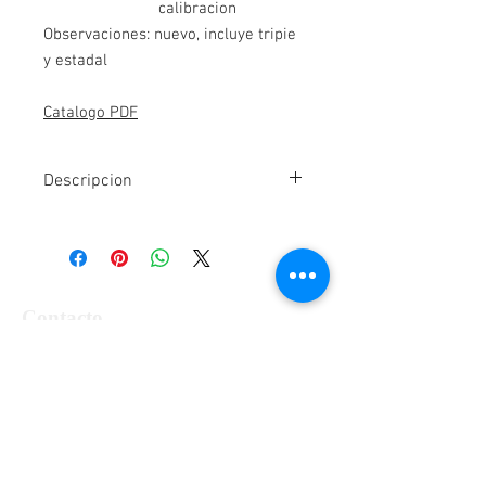
calibracion
Observaciones: nuevo, incluye tripie
y estadal
Catalogo PDF
Descripcion
Nivel automatico marca SOUTH modelo
NL32G con precision de ±1.5 mm/Km.
nivelado con aumentos de 32x, con
circulo horizontal de 360 grados ,
incluye estuche de plastico tripode
Contacto
ligero de aluminio con tornillo central de
Alfa Topografía, SA de CV
5/8 x 11" de extension.
Manzanillo 27, Col. Roma, Cd. de México,
ENTREGA INMEDIATA SALVO PREVIA
VENTA
Alcaldía Cuauhtémoc, CP 06700
Tel:
55-5564-3300, 55-5564-3309,
55-
El equipo comprende:
5564-3329
1 Nivel SOUTH NL32G
RFC ATO-990428-UE8