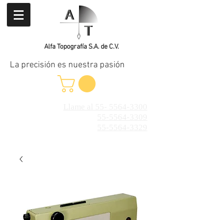
Alfa Topografía S.A. de C.V.
La precisión es nuestra pasión
Llame al 55- 5564-3300
55-5564-3309
55-5564-3329