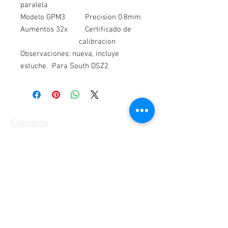
paralela
Modelo GPM3
Precision 0.8mm
Aumentos 32x
Certificado de
calibracion
Observaciones: nueva, incluye
estuche. Para South DSZ2
Contacto
Alfa Topografía, SA de CV
Manzanillo 27, Col. Roma, Cd. de México,
Alcaldía Cuauhtémoc, CP 06700
Tel:
55-5564-3300, 55-5564-3309,
55-
5564-3329
RFC ATO-990428-UE8
info@alfatopografia.com