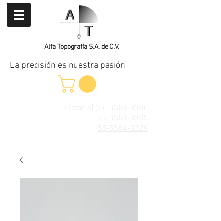
Alfa Topografía S.A. de C.V.
La precisión es nuestra pasión
Llame al 55- 5564-3300
55-5564-3309
55-5564-3329