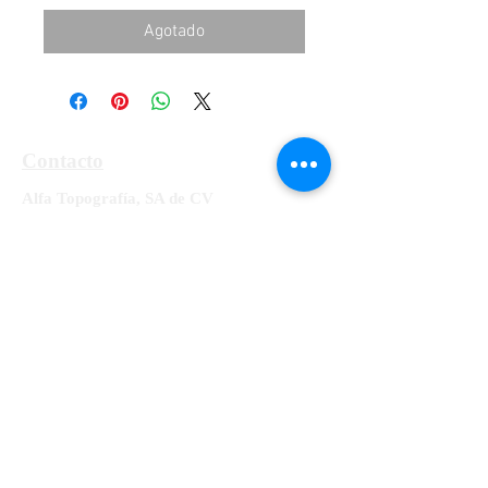
Agotado
Contacto
Alfa Topografía, SA de CV
Manzanillo 27, Col. Roma, Cd. de México,
Alcaldía Cuauhtémoc, CP 06700
Tel:
55-5564-3300, 55-5564-3309,
55-
5564-3329
RFC ATO-990428-UE8
info@alfatopografia.com