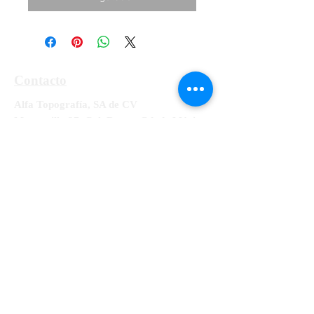
Contacto
Alfa Topografía, SA de CV
Manzanillo 27, Col. Roma, Cd. de México,
Alcaldía Cuauhtémoc, CP 06700
Tel:
55-5564-3300, 55-5564-3309,
55-
5564-3329
RFC ATO-990428-UE8
info@alfatopografia.com