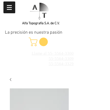
Alfa Topografía S.A. de C.V.
La precisión es nuestra pasión
Llame al 55- 5564-3300
55-5564-3309
55-5564-3329