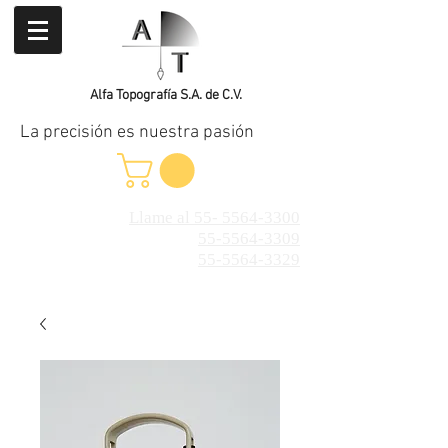
Alfa Topografía S.A. de C.V.
La precisión es nuestra pasión
Llame al 55- 5564-3300
55-5564-3309
55-5564-3329