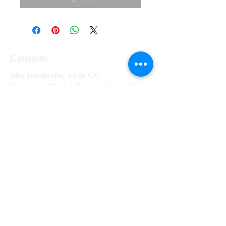
Contacto
Alfa Topografía, SA de CV
Manzanillo 27, Col. Roma, Cd. de México,
Alcaldía Cuauhtémoc, CP 06700
Tel:
55-5564-3300, 55-5564-3309,
55-
5564-3329
RFC ATO-990428-UE8
info@alfatopografia.com