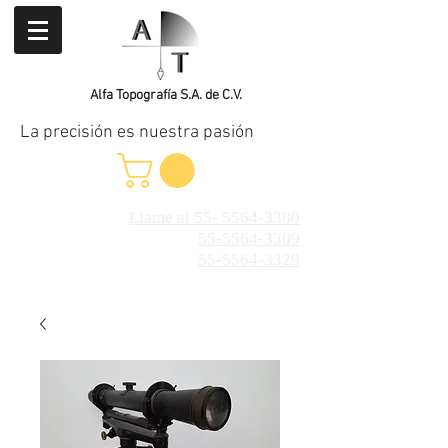
Alfa Topografía S.A. de C.V.
La precisión es nuestra pasión
Llame al 55- 5564-3300
55-5564-3309
55-5564-3329