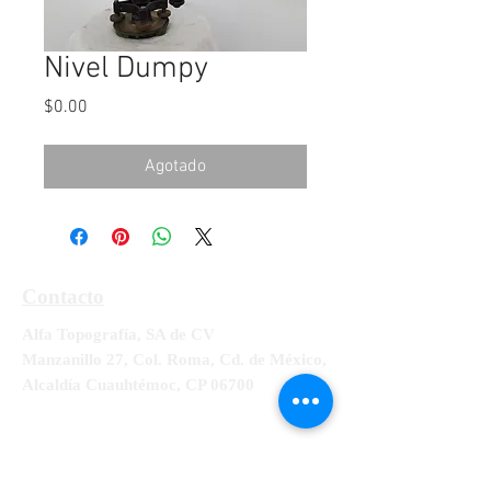
Nivel Dumpy
Precio
$0.00
Agotado
Contacto
Alfa Topografía, SA de CV
Manzanillo 27, Col. Roma, Cd. de México,
Alcaldía Cuauhtémoc, CP 06700
Tel:
55-5564-3300, 55-5564-3309,
55-
5564-3329
RFC ATO-990428-UE8
info@alfatopografia.com