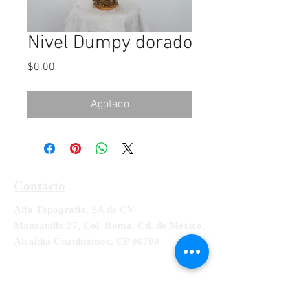
Nivel Dumpy dorado
Precio
$0.00
Agotado
Contacto
Alfa Topografía, SA de CV
Manzanillo 27, Col. Roma, Cd. de México,
Alcaldía Cuauhtémoc, CP 06700
Tel:
55-5564-3300, 55-5564-3309,
55-
5564-3329
RFC ATO-990428-UE8
info@alfatopografia.com