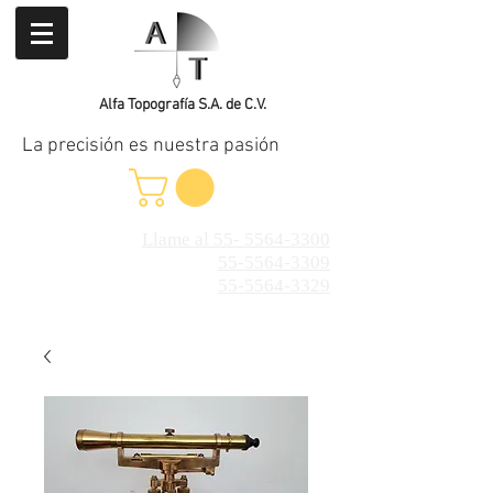
Alfa Topografía S.A. de C.V.
La precisión es nuestra pasión
Llame al 55- 5564-3300
55-5564-3309
55-5564-3329