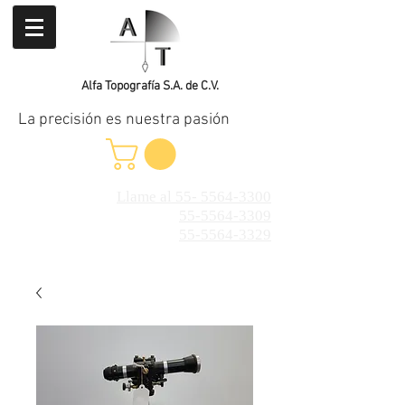
Alfa Topografía S.A. de C.V.
La precisión es nuestra pasión
Llame al 55- 5564-3300
55-5564-3309
55-5564-3329