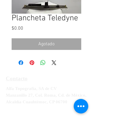
Plancheta Teledyne
Precio
$0.00
Agotado
Contacto
Alfa Topografía, SA de CV
Manzanillo 27, Col. Roma, Cd. de México,
Alcaldía Cuauhtémoc, CP 06700
Tel:
55-5564-3300, 55-5564-3309,
55-
5564-3329
RFC ATO-990428-UE8
info@alfatopografia.com