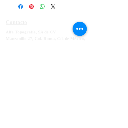
Contacto
Alfa Topografía, SA de CV
Manzanillo 27, Col. Roma, Cd. de México,
Alcaldía Cuauhtémoc, CP 06700
Tel:
55-5564-3300, 55-5564-3309,
55-
5564-3329
RFC ATO-990428-UE8
info@alfatopografia.com