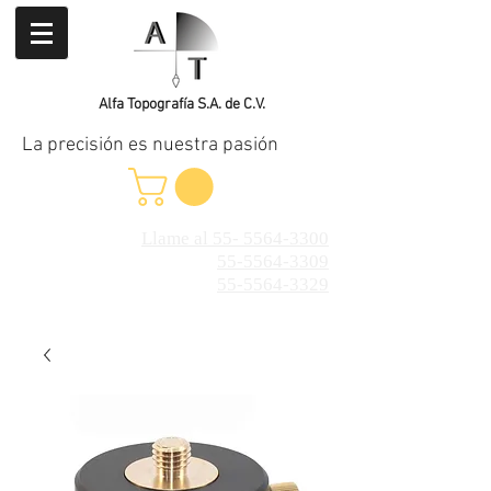
Alfa Topografía S.A. de C.V.
La precisión es nuestra pasión
Llame al 55- 5564-3300
55-5564-3309
55-5564-3329