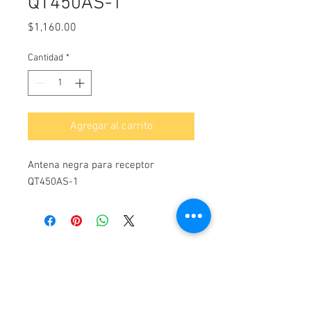
QT450AS-1
Precio
$1,160.00
Cantidad
*
Agregar al carrito
Antena negra para receptor
QT450AS-1
Contacto
Alfa Topografía, SA de CV
Manzanillo 27, Col. Roma, Cd. de México,