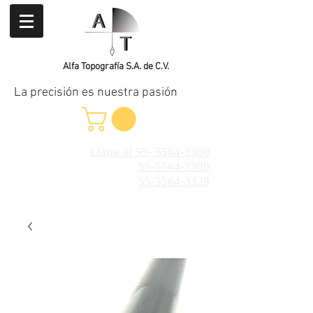
Alfa Topografía S.A. de C.V.
La precisión es nuestra pasión
Llame al 55- 5564-3300
55-5564-3309
55-5564-3329