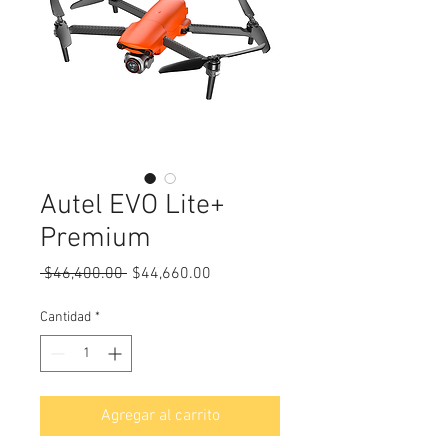
Autel EVO Lite+
Premium
Precio
Precio
 $46,400.00 
$44,660.00
de
oferta
Cantidad
*
Agregar al carrito