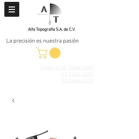
Alfa Topografía S.A. de C.V.
La precisión es nuestra pasión
Llame al 55- 5564-3300
55-5564-3309
55-5564-3329