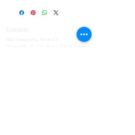
Contacto
Alfa Topografía, SA de CV
Manzanillo 27, Col. Roma, Cd. de México,
Alcaldía Cuauhtémoc, CP 06700
Tel:
55-5564-3300, 55-5564-3309,
55-
5564-3329
RFC ATO-990428-UE8
info@alfatopografia.com