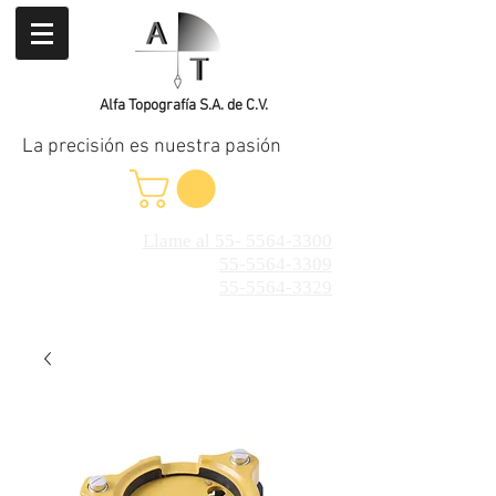
Alfa Topografía S.A. de C.V.
La precisión es nuestra pasión
Llame al 55- 5564-3300
55-5564-3309
55-5564-3329