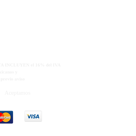
s YA INCLUYEN el 16% del IVA
xicanos y
n
previo aviso
Aceptamos