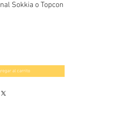
inal Sokkia o Topcon
regar al carrito