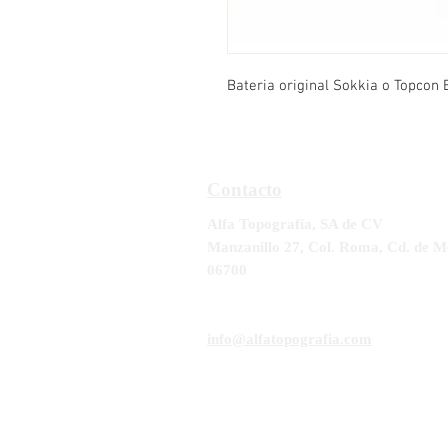
Bateria original Sokkia o Topcon
Contacto
Alfa Topografía, SA de CV
Manzanillo 27, Col. Roma, Cd. de M
06700
Tel:
55-5564-3300, 55-5564-3309,
5
RFC ATO-990428-UE8
info@alfatopografia.com