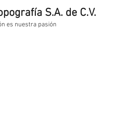
opografía S.A. de C.V.
ón es nuestra pasión
uctos
Pago y envío
Contacto
Museo