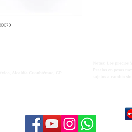
 BDC70
Notas: Los precio
Precios en pesos me
éxico, Alcaldía Cuauhtémoc, CP
sujetos a cambio si
5-5564-3329