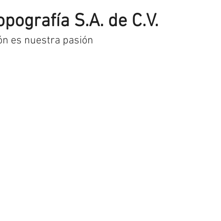
opografía S.A. de C.V.
ón es nuestra pasión
uctos
Pago y envío
Contacto
Museo