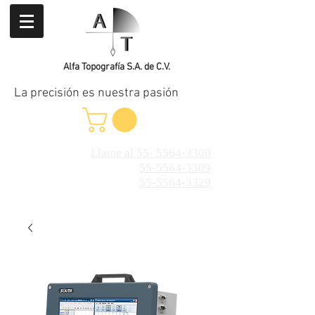
Alfa Topografía S.A. de C.V.
La precisión es nuestra pasión
Llame al 55- 5564-3300
55-5564-3309
55-5564-3329