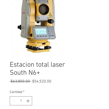
Estacion total laser
South N6+
Precio
Precio
 $63,800.00 
$54,520.00
de
oferta
Cantidad
*