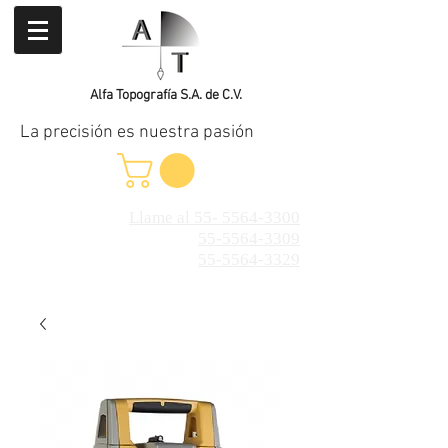
Alfa Topografía S.A. de C.V.
La precisión es nuestra pasión
Llame al 55- 5564-3300
55-5564-3309
55-5564-3329