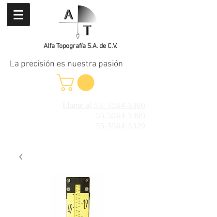
Alfa Topografía S.A. de C.V.
La precisión es nuestra pasión
Llame al 55- 5564-3300
55-5564-3309
55-5564-3329