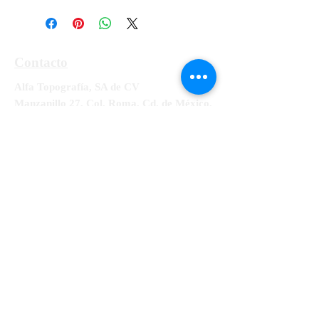
Contacto
Alfa Topografía, SA de CV
Manzanillo 27, Col. Roma, Cd. de México,
Alcaldía Cuauhtémoc, CP 06700
Tel:
55-5564-3300, 55-5564-3309,
55-
5564-3329
RFC ATO-990428-UE8
info@alfatopografia.com