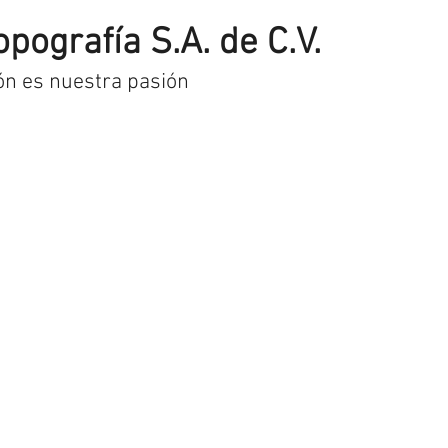
opografía S.A. de C.V.
ón es nuestra pasión
uctos
Pago y envío
Contacto
Museo