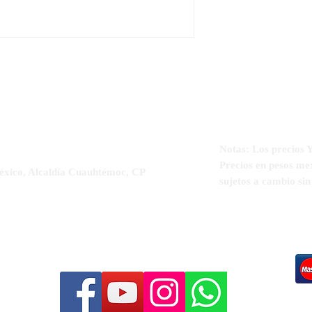
Notas: Los precio
Precios en pesos me
éxico, Alcaldía Cuauhtémoc, CP
sujetos a cambio si
5-5564-3329