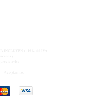
s YA INCLUYEN el 16% del IVA
xicanos y
n
previo aviso
Aceptamos