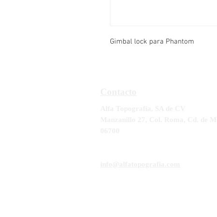
Gimbal lock para Phantom
Contacto
Alfa Topografía, SA de CV
Manzanillo 27, Col. Roma, Cd. de M
06700
Tel:
55-5564-3300, 55-5564-3309,
5
RFC ATO-990428-UE8
info@alfatopografia.com