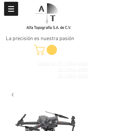
Alfa Topografía S.A. de C.V.
La precisión es nuestra pasión
Llame al 55- 5564-3300
55-5564-3309
55-5564-3329