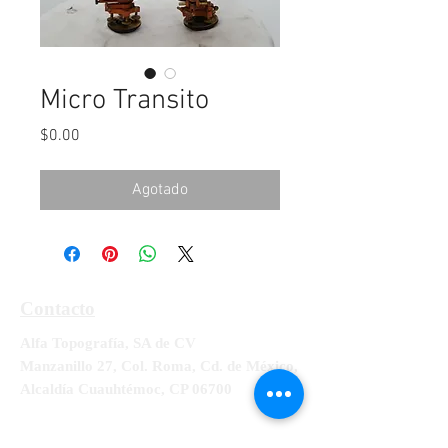
Micro Transito
Precio
$0.00
Agotado
Contacto
Alfa Topografía, SA de CV
Manzanillo 27, Col. Roma, Cd. de México,
Alcaldía Cuauhtémoc, CP 06700
Tel:
55-5564-3300, 55-5564-3309,
55-
5564-3329