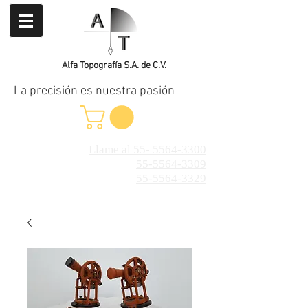
Alfa Topografía S.A. de C.V.
La precisión es nuestra pasión
Llame al 55- 5564-3300
55-5564-3309
55-5564-3329