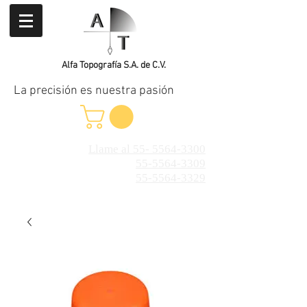
Alfa Topografía S.A. de C.V.
La precisión es nuestra pasión
Llame al 55- 5564-3300
55-5564-3309
55-5564-3329