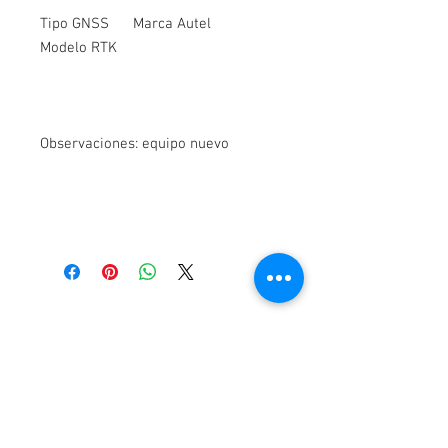
Tipo GNSS
Marca Autel
Modelo RTK
Observaciones: equipo nuevo
Contacto
Alfa Topografía, SA de CV
Manzanillo 27, Col. Roma, Cd. de México,
Alcaldía Cuauhtémoc, CP 06700
Tel:
55-5564-3300, 55-5564-3309,
55-