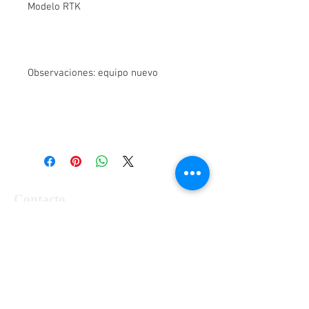
Modelo RTK
Observaciones: equipo nuevo
Contacto
Alfa Topografía, SA de CV
Manzanillo 27, Col. Roma, Cd. de México,
Alcaldía Cuauhtémoc, CP 06700
Tel:
55-5564-3300, 55-5564-3309,
55-
5564-3329
RFC ATO-990428-UE8