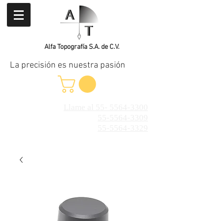
Alfa Topografía S.A. de C.V.
La precisión es nuestra pasión
Llame al 55- 5564-3300
55-5564-3309
55-5564-3329