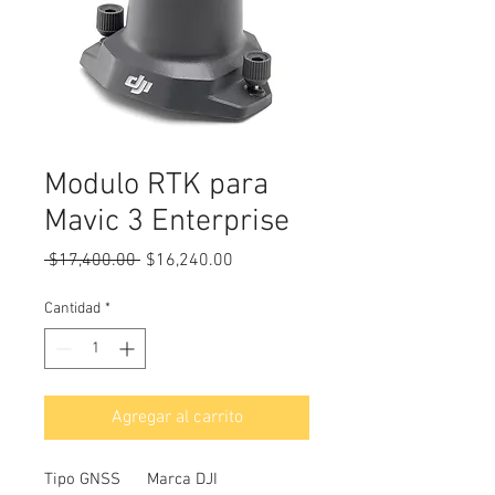
Modulo RTK para
Mavic 3 Enterprise
Precio
Precio
 $17,400.00 
$16,240.00
de
oferta
Cantidad
*
Agregar al carrito
Tipo GNSS
Marca DJI